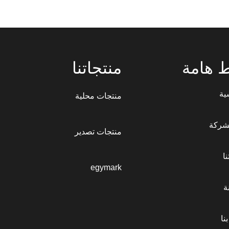
ط هامة
منتجاتنا
ية
منتجات محلية
شركة
منتجات تصدير
ا
egymark
ة
نا