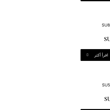
S
اقرأ أكثر
S