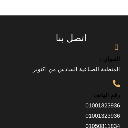
اتصل بنا
العنوان :
المنطقة الصناعية السادس من اكتوبر
رقم الهاتف
01001323936
01001323936
01050811834