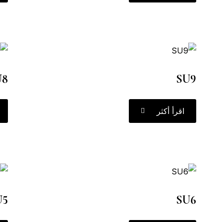
U8
SU9
اقرأ أكثر
U5
SU6