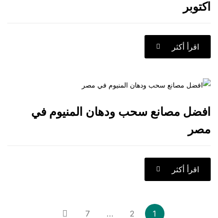
كثر
مصانع سحب ودهان المنيوم في
كثر
7
…
2
1