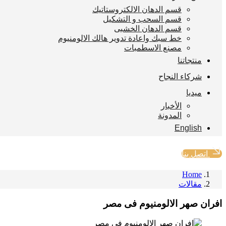
قسم الدهان الالكتروستاتيك
قسم السحب و التشكيل
قسم الدهان الخشبى
خط سبك واعادة تدوير هالك الالومنيوم
مصنع الاسطمبات
منتجاتنا
شركاء النجاح
ميديا
الأخبار
المدونة
English
اتصل بنا
Home
مقالات
افران صهر الالومنيوم فى مصر