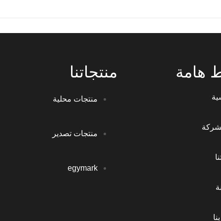
ط هامة
منتجاتنا
ية
منتجات محلية
شركة
منتجات تصدير
ا
egymark
ة
نا