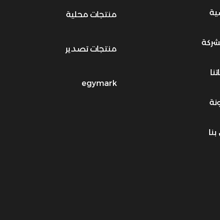
ية
منتجات محلية
شركة
منتجات تصدير
نا
egymark
نة
بنا