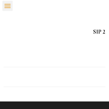
شركاء النج
عن الش
SIP 2