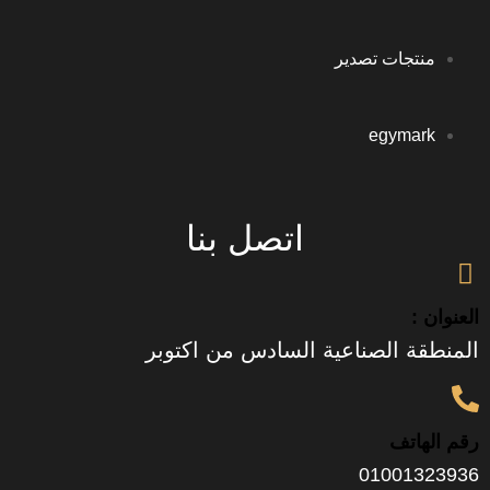
جات تصدير
egym
اتصل بنا
 الصناعية السادس من اكتوبر
تف
0100