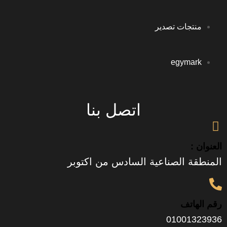
جات تصدير
egym
اتصل بنا
 الصناعية السادس من اكتوبر
تف
0100