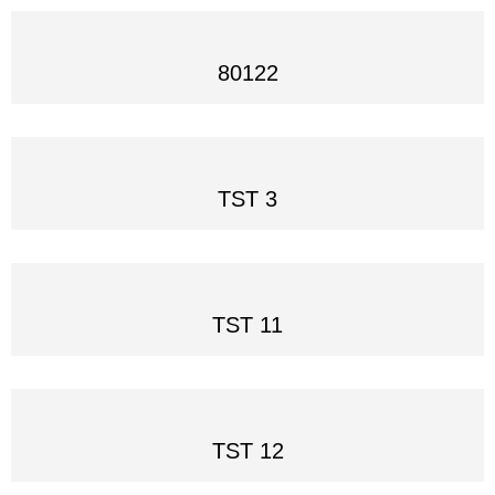
80122
TST 3
TST 11
TST 12