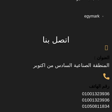
egym
اتصل بنا
 الصناعية السادس من اكتوبر
تف
0100
0100
0105